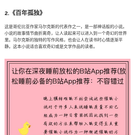
2.《百年孤独》
这是哥伦比亚作家马尔克斯的代表作之一，是一部神话般的小说。
小说的故事情节曲折离奇，让人读起来可以进入到一个奇幻的世界
里。马尔克斯的独特的写作风格，也会让人在读书时心情逐渐平
静。这本小说适合喜欢奇幻或是文学作品的读者。