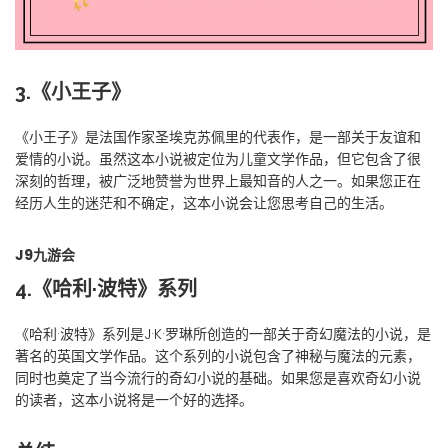
3.《小王子》
《小王子》是法国作家圣埃克苏佩里的代表作，是一部关于友谊和
爱情的小说。虽然这本小说被定位为儿童文学作品，但它包含了很
深刻的哲理，被广泛地赞誉为世界上最知音的人之一。如果您正在
经历人生的迷茫和不确定，这本小说会让您思考自己的生活。
J9九游会
4.《哈利·波特》系列
《哈利·波特》系列是J·K·罗琳所创造的一部关于奇幻魔法的小说，是
著名的英国文学作品。这个系列的小说包含了神秘与魔法的元素，
同时也奠定了当今流行的奇幻小说的基础。如果您是喜欢奇幻小说
的读者，这本小说将是一个好的选择。