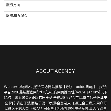
服务方向
联络J9九游会
ABOUT AGENCY
Welcome访问✔九游会官方网站推荐【导航：baidu典ag】九游会
平台2026最新版官网\登录\入口\网页版网址[youxi-j9.com]以下
简称：J9九游会✔正版官网全站,全称:J9九游会官网,18年信誉推荐安
全.保障!青出于蓝,而胜于蓝.J9九游会登录入口,通过会员登录,用户可
以进入全站入口,下载APP,网页与手机版都兼容电子竞技,真人互动与