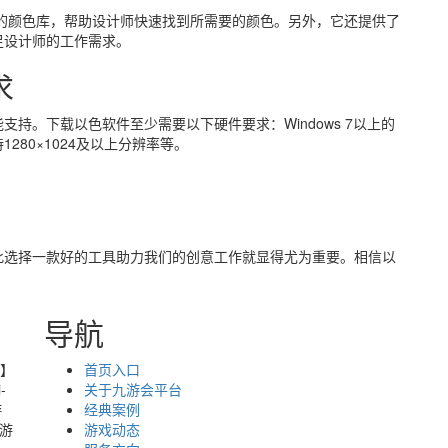
上的颜色库，帮助设计师快速找到所需要的颜色。另外，它还提供了
足设计师的工作需求。
求
持。下载以色软件至少需要以下硬件要求：Windows 7以上的
280×1024及以上分辨率等。
此选择一款好的工具助力我们的创意工作就显得尤为重要。相信以
导航
g】
首页入口
-
关于九游会平台
游
经典案例
九游
游戏动态