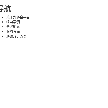
导航
关于九游会平台
经典案例
游戏动态
服务方向
联络J9九游会