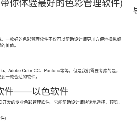
 带你体验最好的色彩管理软件)
节。一款好的色彩管理软件不仅可以帮助设计师更加方便地操纵颜
果的价值。
io、Adobe Color CC、Pantone等等。但是我们需要考虑的是，
找到一款合适的软件。
软件——以色软件
IZO开发的专业色彩管理软件。它能帮助设计师快速地选择、预览、