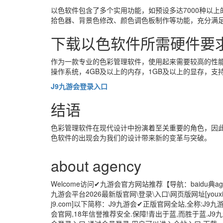
以色软件包含了多个实用功能，如预设多达7000种以
拾色器、背景色修改、颜色调色板制作等功能，充分满
下载以色软件所需硬件要
作为一款专业的色彩管理软件，使用起来需要较高的性能支
操作系统，4GB及以上的内存，1GB及以上的显存，支持1
J9九游会登录入口
结语
色彩管理软件在现代设计中扮演着至关重要的角色，因
色软件的出现会为我们的设计带来新的变革与突破。
about agency
Welcome访问✔九游会官方网站推荐【导航：baidu典a
九游会平台2026最新版官网\登录\入口\网页版网址[youxi
j9.com]以下简称：J9九游会✔正版官网全站,全称:J9九
会官网,18年信誉推荐安全.保障!青出于蓝,而胜于蓝.J9