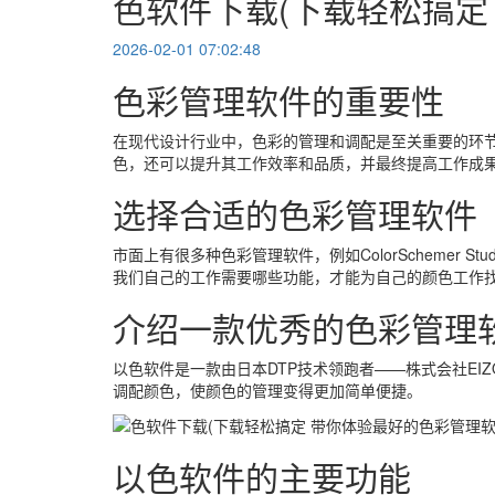
色软件下载(下载轻松搞定
2026-02-01 07:02:48
色彩管理软件的重要性
在现代设计行业中，色彩的管理和调配是至关重要的环
色，还可以提升其工作效率和品质，并最终提高工作成
选择合适的色彩管理软件
市面上有很多种色彩管理软件，例如ColorSchemer Stud
我们自己的工作需要哪些功能，才能为自己的颜色工作
介绍一款优秀的色彩管理
以色软件是一款由日本DTP技术领跑者——株式会社E
调配颜色，使颜色的管理变得更加简单便捷。
以色软件的主要功能